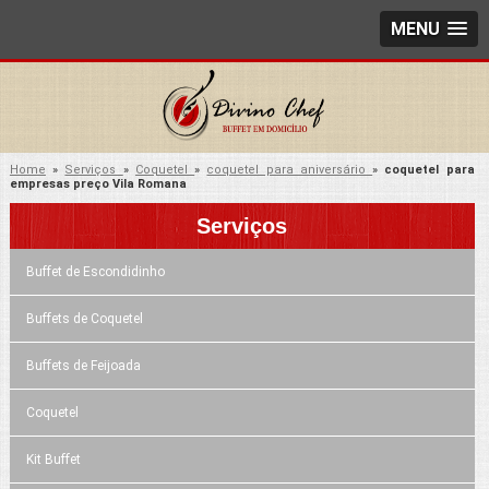
MENU
Home
»
Serviços
»
Coquetel
»
coquetel para aniversário
»
coquetel para
empresas preço Vila Romana
Serviços
Buffet de Escondidinho
Buffets de Coquetel
Buffets de Feijoada
Coquetel
Kit Buffet