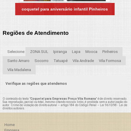
coquetel para aniversário infantil Pinheiros
Regiões de Atendimento
Selecione:
ZONA SUL
Ipiranga
Lapa
Mooca
Pinheiros
Santo Amaro
Socorro
Tatuapé
Vila Andrade
Vila Formosa
Vila Madalena
Verifique as regiões que atendemos
O conteúdo do texto "
Coquetel para Empresas Preço Vila Romana
" é de direito reservado.
Sua reprodução, parcial ou total, mesmo citando nossos links, é proibida sem a autorização do
autor. Crime de violação de direito autoral – artigo 184 do Código Penal –
Lei 9610/98 - Lei de
direitos autorais
.
Home
Empresa