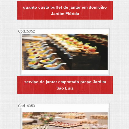
quanto custa buffet de jantar em domicílio
Jardim Flórida
Cod.:
6352
serviço de jantar empratado preço Jardim
São Luiz
Cod.:
6353