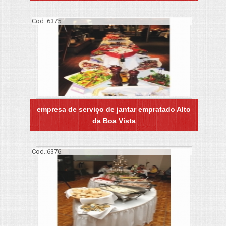
Cod.:
6375
empresa de serviço de jantar empratado Alto
da Boa Vista
Cod.:
6376