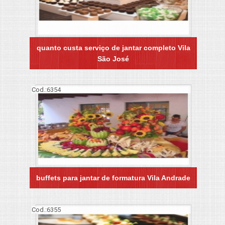
quanto custa serviço de jantar completo Vila
São José
Cod.:
6354
buffets para jantar de formatura Vila Andrade
Cod.:
6355