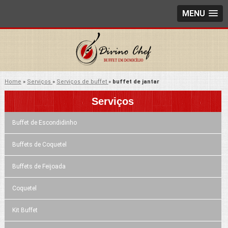
MENU
Home
»
Serviços
»
Serviços de buffet
»
buffet de jantar
Serviços
Buffet de Escondidinho
Buffets de Coquetel
Buffets de Feijoada
Coquetel
Kit Buffet