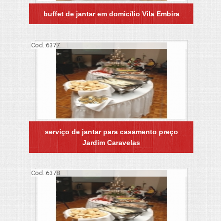
buffet de jantar em domicílio Vila Embira
Cod.:
6377
serviço de jantar para casamento preço
Jardim Caravelas
Cod.:
6378