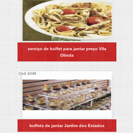
serviço de buffet para jantar preço Vila
Olinda
Cod.:
6349
buffets de jantar Jardim dos Estados