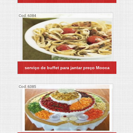
Cod.:
6384
serviço de buffet para jantar preço Mooca
Cod.:
6385