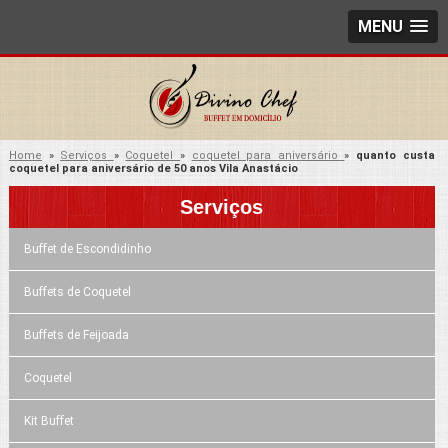
MENU
Home
»
Serviços
»
Coquetel
»
coquetel para aniversário
»
quanto custa
coquetel para aniversário de 50 anos Vila Anastácio
Serviços
Buffet de Escondidinho
Buffets de Coquetel
Buffets de Feijoada
Coquetel
Kit Buffet