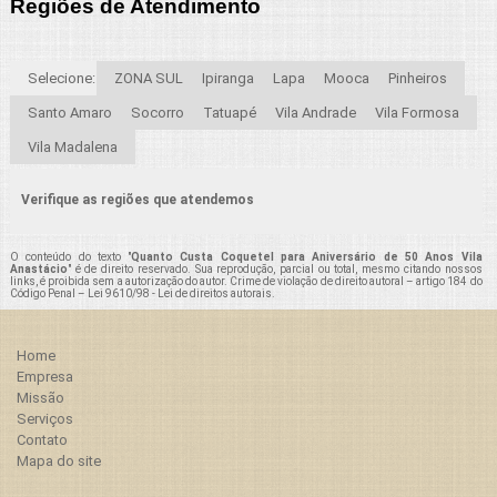
Regiões de Atendimento
Selecione:
ZONA SUL
Ipiranga
Lapa
Mooca
Pinheiros
Santo Amaro
Socorro
Tatuapé
Vila Andrade
Vila Formosa
Vila Madalena
Verifique as regiões que atendemos
O conteúdo do texto "
Quanto Custa Coquetel para Aniversário de 50 Anos Vila
Anastácio
" é de direito reservado. Sua reprodução, parcial ou total, mesmo citando nossos
links, é proibida sem a autorização do autor. Crime de violação de direito autoral – artigo 184 do
Código Penal –
Lei 9610/98 - Lei de direitos autorais
.
Home
Empresa
Missão
Serviços
Contato
Mapa do site