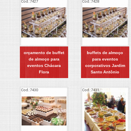
Cod.:
7427
Cod.:
7428
orçamento de buffet
buffets de almoço
de almoço para
para eventos
eventos Chácara
corporativos Jardim
Flora
Santo Antônio
Cod.:
7430
Cod.:
7431