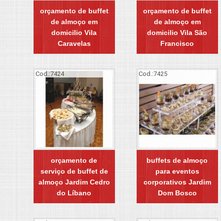
orçamento de buffet
orçamento de buffet
de almoço em
de almoço em
domicilio Vila
domicilio Vila São
Caravelas
Francisco
Cod.:
7424
Cod.:
7425
orçamento de
buffets de almoço
serviço de buffet de
para eventos
almoço Jardim Cedro
corporativos Jardim
do Líbano
Dom Bosco