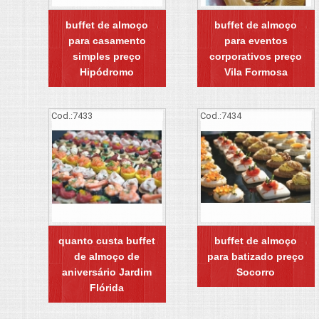
buffet de almoço
buffet de almoço
para casamento
para eventos
simples preço
corporativos preço
Hipódromo
Vila Formosa
Cod.:
7433
Cod.:
7434
quanto custa buffet
buffet de almoço
de almoço de
para batizado preço
aniversário Jardim
Socorro
Flórida