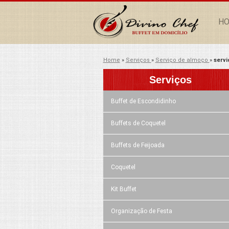
H
Home
»
Serviços
»
Serviço de almoço
»
servi
Serviços
Buffet de Escondidinho
Buffets de Coquetel
Buffets de Feijoada
Coquetel
Kit Buffet
Organização de Festa