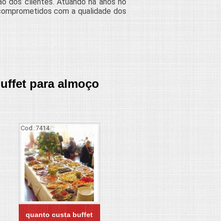
ção dos clientes. Atuando há anos no
 comprometidos com a qualidade dos
buffet para almoço
Cod.:
7414
quanto custa buffet