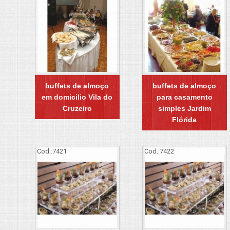
buffets de almoço
buffets de almoço
em domicilio Vila do
para casamento
Cruzeiro
simples Jardim
Flórida
Cod.:
7421
Cod.:
7422