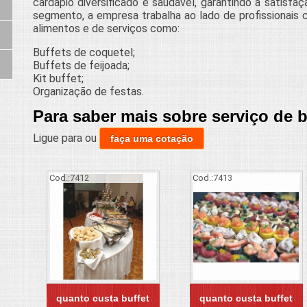
cardápio diversificado e saudável, garantindo a satisfa
segmento, a empresa trabalha ao lado de profissionais
alimentos e de serviços como:
Buffets de coquetel;
Buffets de feijoada;
Kit buffet;
Organização de festas.
Para saber mais sobre serviço de 
Ligue para
ou
faça uma cotação
Cod.:
7412
Cod.:
7413
quanto custa buffet
quanto custa buffet