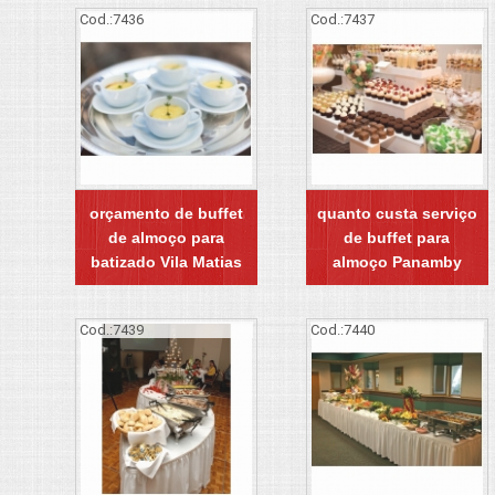
Cod.:
7436
Cod.:
7437
orçamento de buffet
quanto custa serviço
de almoço para
de buffet para
batizado Vila Matias
almoço Panamby
Cod.:
7439
Cod.:
7440