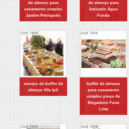
de almoço para
de almoço para
casamento simples
batizado Água
Jardim Petrópolis
Funda
Cod.:
7415
Cod.:
7416
serviço de buffet de
buffet de almoço
almoço Vila Ipê
para casamento
simples preço Av
Brigadeiro Faria
Lima
Cod.:
7418
Cod.:
7419