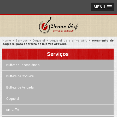
MENU
Home
»
Serviços
»
Coquetel
»
coquetel para aniversário
»
orçamento de
coquetel para abertura de loja Vila Azevedo
Serviços
Buffet de Escondidinho
Buffets de Coquetel
Buffets de Feijoada
Coquetel
Kit Buffet