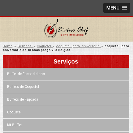
MENU
Home
»
Serviços
»
Coquetel
»
coquetel para aniversário
»
coquetel para
aniversário de 18 anos preço Vila Bélgica
Serviços
Buffet de Escondidinho
Buffets de Coquetel
Buffets de Feijoada
Coquetel
Kit Buffet