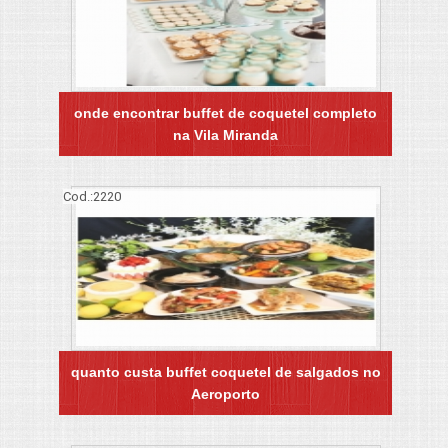
onde encontrar buffet de coquetel completo
na Vila Miranda
Cod.:
2220
quanto custa buffet coquetel de salgados no
Aeroporto