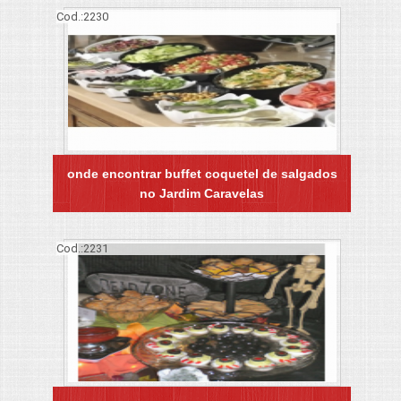
Cod.:
2230
onde encontrar buffet coquetel de salgados
no Jardim Caravelas
Cod.:
2231