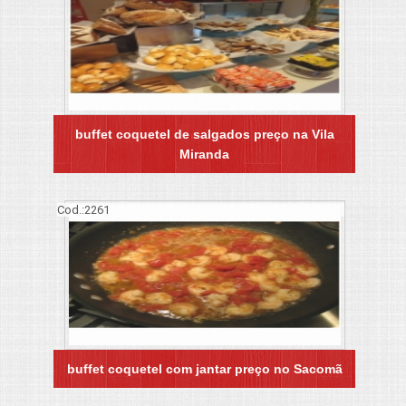
buffet coquetel de salgados preço na Vila
Miranda
Cod.:
2261
buffet coquetel com jantar preço no Sacomã