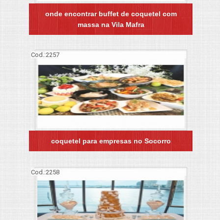
onde encontrar buffet de coquetel com
massa na Vila Mafra
Cod.:
2257
coquetel para empresas no Socorro
Cod.:
2258