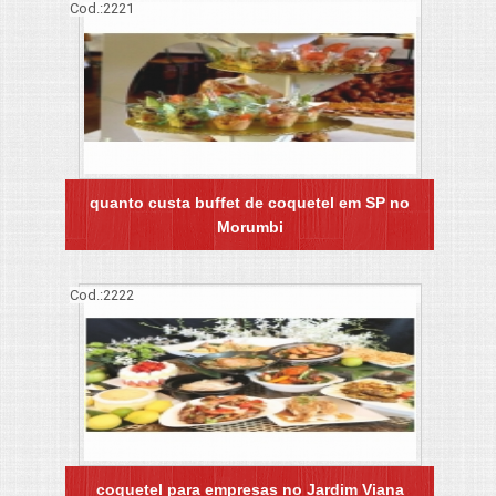
Cod.:
2221
quanto custa buffet de coquetel em SP no
Morumbi
Cod.:
2222
coquetel para empresas no Jardim Viana