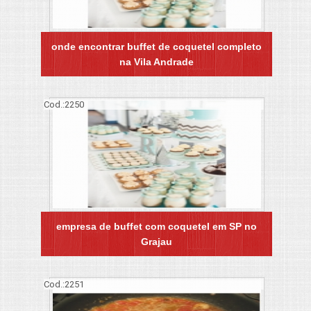
onde encontrar buffet de coquetel completo
na Vila Andrade
Cod.:
2250
empresa de buffet com coquetel em SP no
Grajau
Cod.:
2251