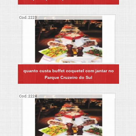
Cod.:
2223
quanto custa buffet coquetel com jantar no
Parque Cruzeiro do Sul
Cod.:
2224