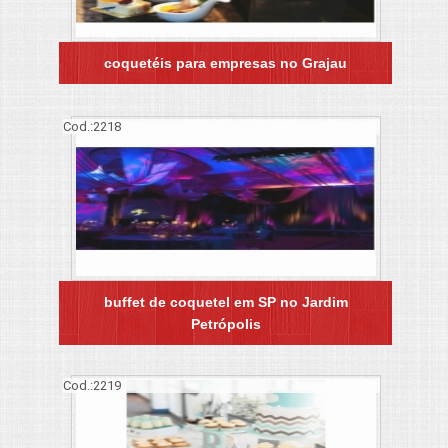
coquetéis para empresas no Grajau
Cod.:
2218
buffet de coquetel em SP no Jardim
Petrópolis
Cod.:
2219