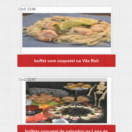
Cod.:
2246
buffet com coquetel na Vila Roli
Cod.:
2247
buffets coquetel de salgados na Lapa de