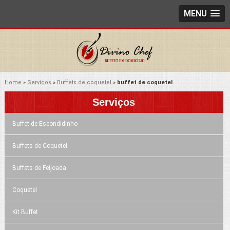
MENU
Home
»
Serviços
»
Buffets de coquetel
»
buffet de coquetel
Serviços
Buffet de Escondidinho
Buffets de Coquetel
Buffets de Feijoada
Coquetel
Kit Buffet