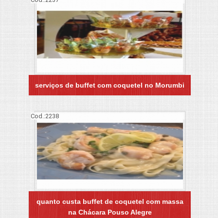
serviços de buffet com coquetel no Morumbi
Cod.:
2238
quanto custa buffet de coquetel com massa
na Chácara Pouso Alegre