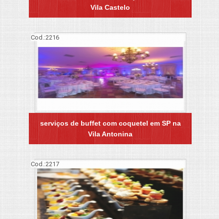
Vila Castelo
Cod.:
2216
serviços de buffet com coquetel em SP na
Vila Antonina
Cod.:
2217