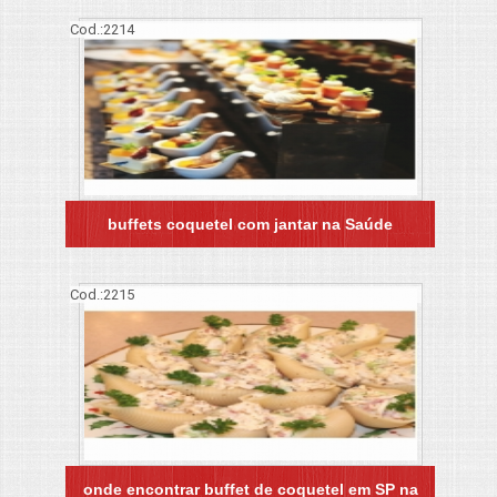
Cod.:
2214
buffets coquetel com jantar na Saúde
Cod.:
2215
onde encontrar buffet de coquetel em SP na