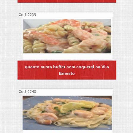
Cod.:
2239
quanto custa buffet com coquetel na Vila
Ernesto
Cod.:
2240