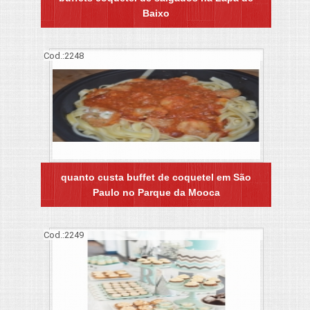
Baixo
Cod.:
2248
quanto custa buffet de coquetel em São
Paulo no Parque da Mooca
Cod.:
2249