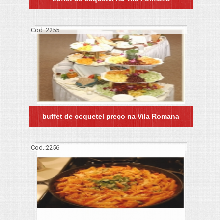
Cod.:
2255
buffet de coquetel preço na Vila Romana
Cod.:
2256