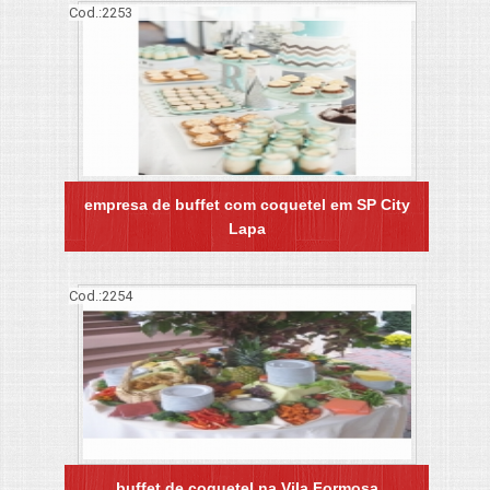
Cod.:
2253
empresa de buffet com coquetel em SP City
Lapa
Cod.:
2254
buffet de coquetel na Vila Formosa