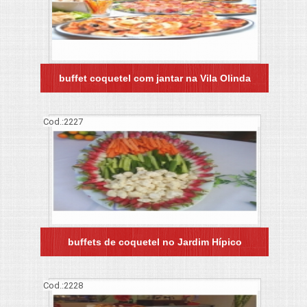
buffet coquetel com jantar na Vila Olinda
Cod.:
2227
buffets de coquetel no Jardim Hípico
Cod.:
2228