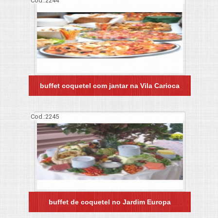
Cod.:
2244
buffet coquetel com jantar na Vila Carioca
Cod.:
2245
buffet de coquetel no Jardim Europa