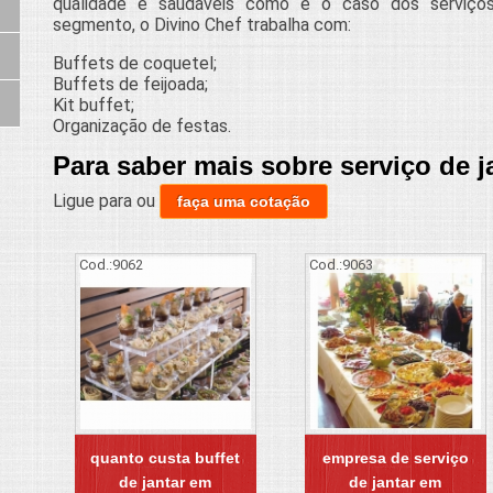
qualidade e saudáveis como é o caso dos serviços
segmento, o Divino Chef trabalha com:
Buffets de coquetel;
Buffets de feijoada;
Kit buffet;
Organização de festas.
Para saber mais sobre serviço de 
Ligue para
ou
faça uma cotação
Cod.:
9062
Cod.:
9063
quanto custa buffet
empresa de serviço
de jantar em
de jantar em