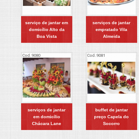
serviço de jantar em
serviços de jantar
domicílio Alto da
empratado Vila
Boa Vista
Almeida
Cod.:
9080
Cod.:
9081
serviços de jantar
buffet de jantar
em domicílio
preço Capela do
Chácara Lane
Socorro