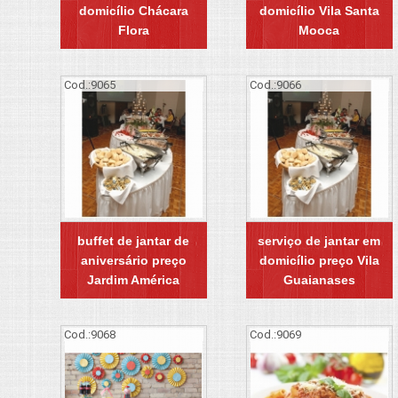
domicílio Chácara
domicílio Vila Santa
Flora
Mooca
Cod.:
9065
Cod.:
9066
buffet de jantar de
serviço de jantar em
aniversário preço
domicílio preço Vila
Jardim América
Guaianases
Cod.:
9068
Cod.:
9069