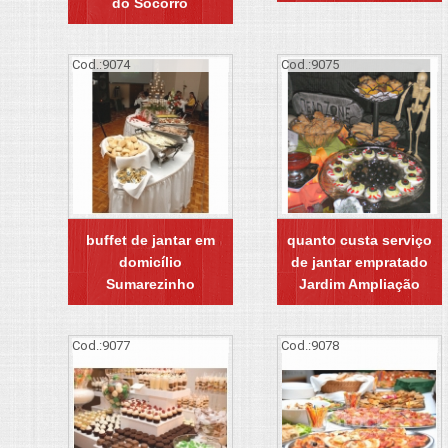
do Socorro
Cod.:
9074
Cod.:
9075
buffet de jantar em
quanto custa serviço
domicílio
de jantar empratado
Sumarezinho
Jardim Ampliação
Cod.:
9077
Cod.:
9078