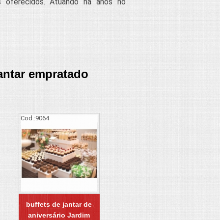
 oferecidos. Atuando há anos no
jantar empratado
Cod.:
9064
buffets de jantar de
aniversário Jardim