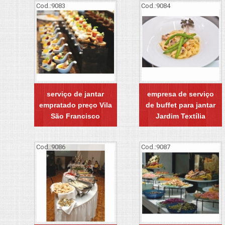
Cod.:
9083
Cod.:
9084
serviço de jantar
empresa de serviço
empratado preço Vila
de buffet para jantar
São Francisco
Jardim Textília
Cod.:
9086
Cod.:
9087