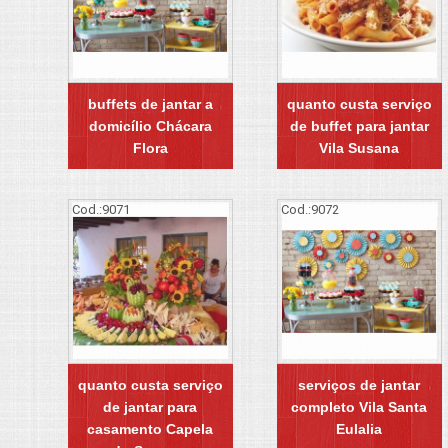
buffets de jantar a
quanto custa serviço
domicílio Chácara
de buffet para jantar
Flora
Vila Susana
Cod.:
9071
Cod.:
9072
quanto custa serviço
serviços de jantar
de jantar para
completo Vila Santa
casamento Capela
Eulalia