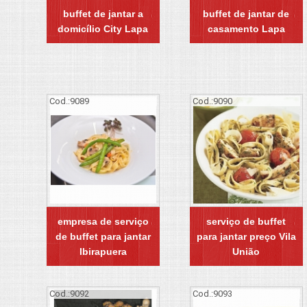
buffet de jantar a
buffet de jantar de
domicílio City Lapa
casamento Lapa
Cod.:
9089
Cod.:
9090
empresa de serviço
serviço de buffet
de buffet para jantar
para jantar preço Vila
Ibirapuera
União
Cod.:
9092
Cod.:
9093