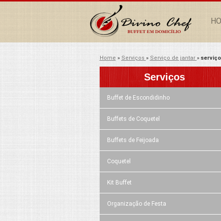
H
Home
»
Serviços
»
Serviço de jantar
»
serviç
Serviços
Buffet de Escondidinho
Buffets de Coquetel
Buffets de Feijoada
Coquetel
Kit Buffet
Organização de Festa