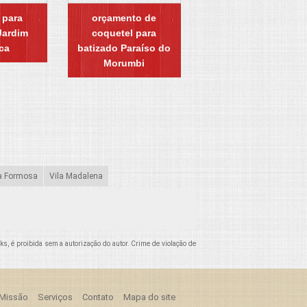
 para
orçamento de
Jardim
coquetel para
ca
batizado Paraíso do
Morumbi
a Formosa
Vila Madalena
nks, é proibida sem a autorização do autor. Crime de violação de
Missão
Serviços
Contato
Mapa do site