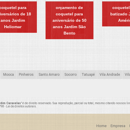
coquetel para
orçamento de
coquetel
iversários de 18
coquetel para
batizado 
anos Jardim
aniversário de 50
Améri
Heliomar
anos Jardim São
Bento
Mooca
Pinheiros
Santo Amaro
Socorro
Tatuapé
Vila Andrade
Vil
rdim Caravelas
" é de direito reservado. Sua reprodução, parcial ou total, mesmo citando nossos li
98 - Lei de direitos autorais
.
Home
Empresa