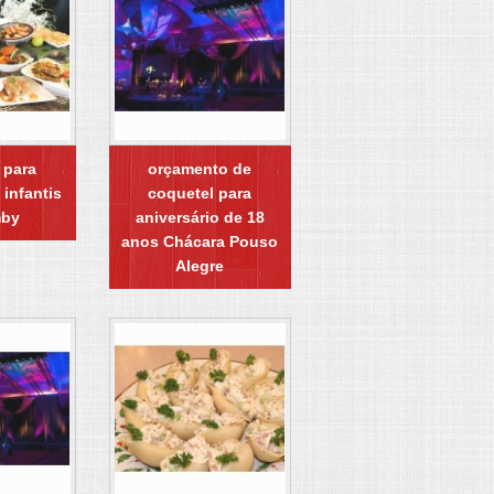
 para
orçamento de
 infantis
coquetel para
by
aniversário de 18
anos Chácara Pouso
Alegre