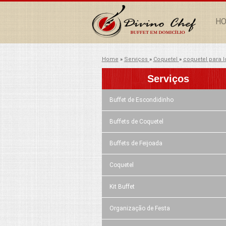
H
Home
»
Serviços
»
Coquetel
»
coquetel para l
Serviços
Buffet de Escondidinho
Buffets de Coquetel
Buffets de Feijoada
Coquetel
Kit Buffet
Organização de Festa