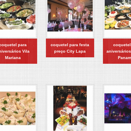
coquetel para
coquetel para festa
coquetel
niversários Vila
preço City Lapa
aniversários
Mariana
Panam