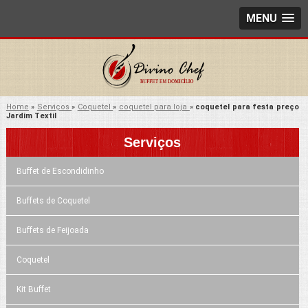
MENU
Home
»
Serviços
»
Coquetel
»
coquetel para loja
»
coquetel para festa preço
Jardim Textil
Serviços
Buffet de Escondidinho
Buffets de Coquetel
Buffets de Feijoada
Coquetel
Kit Buffet