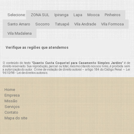
Selecione:
ZONA SUL
Ipiranga
Lapa
Mooca
Pinheiros
Santo Amaro
Socorro
Tatuapé
Vila Andrade
Vila Formosa
Vila Madalena
Verifique as regiões que atendemos
O conteúdo do texto "
Quanto Custa Coquetel para Casamento Simples Jardins
" é de
direito reservado. Sua reprodução, parcial ou total, mesmo citando nossos links, é proibida sem
a autorização do autor. Crime de violação de direito autoral – artigo 184 do Código Penal –
Lei
9610/98 - Lei de direitos autorais
.
Home
Empresa
Missão
Serviços
Contato
Mapa do site