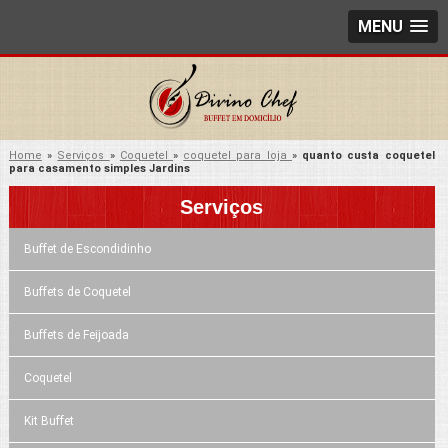
MENU
Home
»
Serviços
»
Coquetel
»
coquetel para loja
»
quanto custa coquetel
para casamento simples Jardins
Serviços
Buffet de Escondidinho
Buffets de Coquetel
Buffets de Feijoada
Coquetel
Kit Buffet