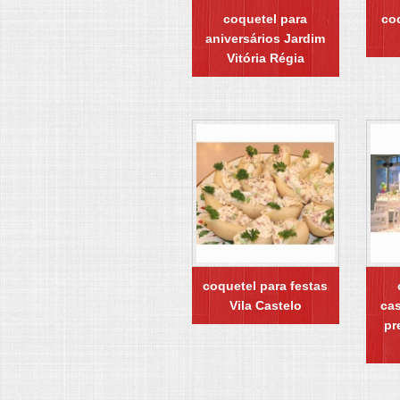
coquetel para
coq
aniversários Jardim
Vitória Régia
coquetel para festas
Vila Castelo
ca
pr