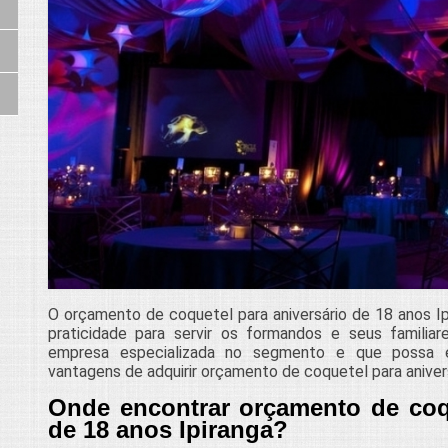
O orçamento de coquetel para aniversário de 18 anos Ipi
praticidade para servir os formandos e seus famili
empresa especializada no segmento e que possa e
vantagens de adquirir orçamento de coquetel para anivers
Onde encontrar orçamento de coqu
de 18 anos Ipiranga?