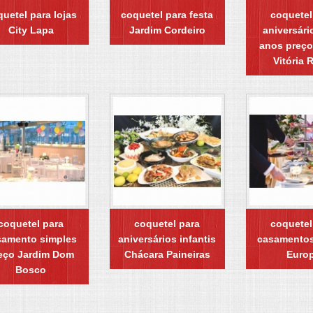
uetel para lojas
coquetel para festa
coquetel
City Lapa
Jardim Cordeiro
aniversári
anos preço
Vitória 
coquetel para
coquetel para
coquetel
samento simples
aniversários infantis
casamentos
eço Jardim Dom
Chácara Paineiras
Euro
Bosco