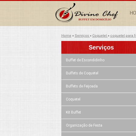
H
Home
»
Serviços
»
Coquetel
»
coquetel para 
Serviços
Buffet de Escondidinho
Buffets de Coquetel
Buffets de Feijoada
Coquetel
Kit Buffet
Organização de Festa