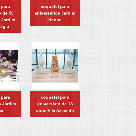
 para
coquetel para
o de 50
aniversários Jardim
 Jardim
Hanna
Régia
 para
coquetel para
 Jardim
aniversário de 18
pa
anos Vila Azevedo