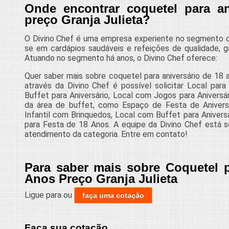
Onde encontrar coquetel para an
preço Granja Julieta?
O Divino Chef é uma empresa experiente no segmento de
se em cardápios saudáveis e refeições de qualidade, ga
Atuando no segmento há anos, o Divino Chef oferece:
Quer saber mais sobre coquetel para aniversário de 18 
através da Divino Chef é possível solicitar Local par
Buffet para Aniversário, Local com Jogos para Aniversá
da área de buffet, como Espaço de Festa de Aniversári
Infantil com Brinquedos, Local com Buffet para Aniversá
para Festa de 18 Anos. A equipe da Divino Chef está s
atendimento da categoria. Entre em contato!
Para saber mais sobre Coquetel p
Anos Preço Granja Julieta
Ligue para
ou
faça uma cotação
Faça sua cotação