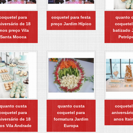
coquetel para
coquetel para festa
quanto 
iversário de 18
preço Jardim Hípico
coquetel
nos preço Vila
batizado 
Santa Mooca
Petróp
quanto custa
quanto custa
coquetel
coquetel para
coquetel para
aniversári
iversário de 18
formatura Jardim
anos Itai
os Vila Andrade
Europa