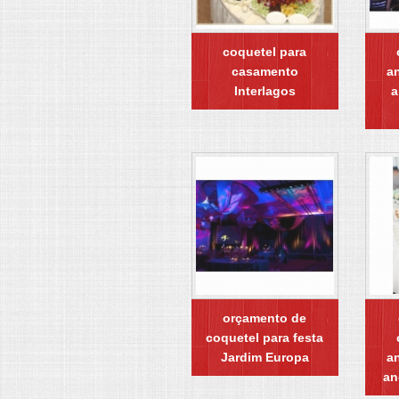
coquetel para
casamento
an
Interlagos
a
orçamento de
coquetel para festa
Jardim Europa
an
an