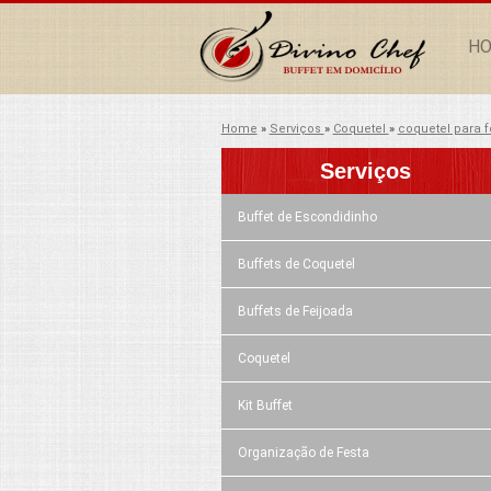
H
Home
»
Serviços
»
Coquetel
»
coquetel para 
Serviços
Buffet de Escondidinho
Buffets de Coquetel
Buffets de Feijoada
Coquetel
Kit Buffet
Organização de Festa