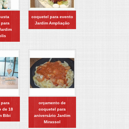
custa
coquetel para evento
 para
Jardim Ampliação
Jardim
olis
 para
orçamento de
o de 18
coquetel para
m Bibi
aniversário Jardim
Mirassol