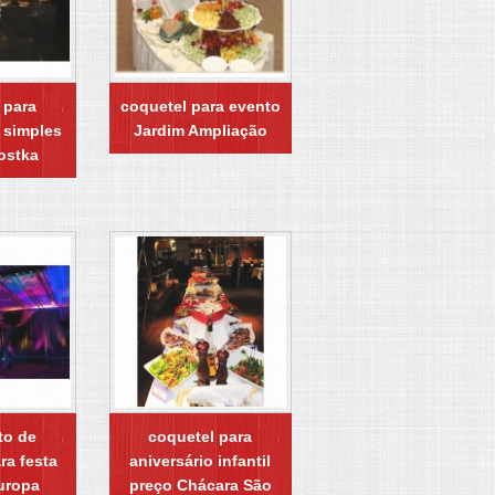
 para
coquetel para evento
 simples
Jardim Ampliação
ostka
to de
coquetel para
ra festa
aniversário infantil
uropa
preço Chácara São