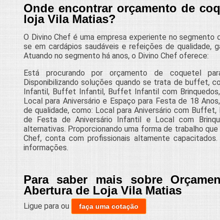
Onde encontrar orçamento de coqu
loja Vila Matias?
O Divino Chef é uma empresa experiente no segmento de
se em cardápios saudáveis e refeições de qualidade, ga
Atuando no segmento há anos, o Divino Chef oferece:
Está procurando por orçamento de coquetel para
Disponibilizando soluções quando se trata de buffet, 
Infantil, Buffet Infantil, Buffet Infantil com Brinquedo
Local para Aniversário e Espaço para Festa de 18 Anos,
de qualidade, como: Local para Aniversário com Buffet, 
de Festa de Aniversário Infantil e Local com Brinqu
alternativas. Proporcionando uma forma de trabalho que p
Chef, conta com profissionais altamente capacitados
informações.
Para saber mais sobre Orçamen
Abertura de Loja Vila Matias
Ligue para
ou
faça uma cotação