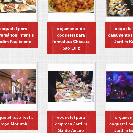
coquetel para
orçamento de
coquetel
versários infantis
coquetel para
casamentos
rdim Paulistano
formatura Chácara
Jardim K
São Luiz
uetel para festa
coquetel para
orçamen
preço Morumbi
empresa Jardim
coquetel pa
Santo Amaro
Jardim E