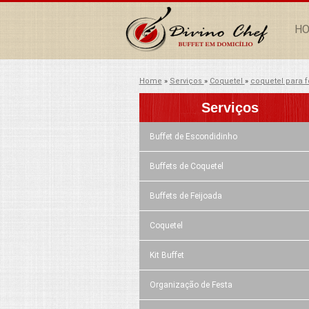
H
Home
»
Serviços
»
Coquetel
»
coquetel para 
Serviços
Buffet de Escondidinho
Buffets de Coquetel
Buffets de Feijoada
Coquetel
Kit Buffet
Organização de Festa