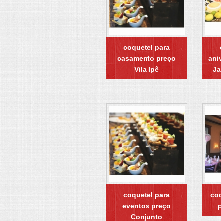
coquetel para
casamento preço
ani
Vila Ipê
Ja
coquetel para
coq
eventos preço
Conjunto