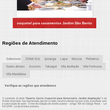
coquetel para casamentos Jardim São Bento
Regiões de Atendimento
Selecione:
ZONA SUL
Ipiranga
Lapa
Mooca
Pinheiros
Santo Amaro
Socorro
Tatuapé
Vila Andrade
Vila Formosa
Vila Madalena
Verifique as regiões que atendemos
O conteúdo do texto "
Quanto Custa Coquetel para Aniversário Jardim Ampliação
" é de
direito reservado. Sua reprodução, parcial ou total, mesmo citando nossos links, é proibida sem
a autorização do autor. Crime de violação de direito autoral – artigo 184 do Código Penal –
Lei
9610/98 - Lei de direitos autorais
.