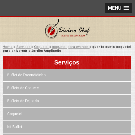
MENU
Home
»
Serviços
»
Coquetel
»
coquetel para eventos
»
quanto custa coquetel
para aniversário Jardim Ampliação
Serviços
Buffet de Escondidinho
Buffets de Coquetel
Buffets de Feijoada
Coquetel
Kit Buffet