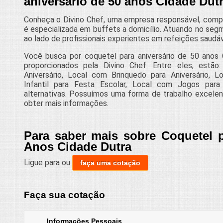
aniversário de 50 anos Cidade Dut
Conheça o Divino Chef, uma empresa responsável, com
é especializada em buffets a domicílio. Atuando no segm
ao lado de profissionais experientes em refeições saudáve
Você busca por coquetel para aniversário de 50 anos
proporcionados pela Divino Chef. Entre eles, estão
Aniversário, Local com Brinquedo para Aniversário, Lo
Infantil para Festa Escolar, Local com Jogos para A
alternativas. Possuímos uma forma de trabalho excelen
obter mais informações.
Para saber mais sobre Coquetel p
Anos Cidade Dutra
Ligue para
ou
faça uma cotação
Faça sua cotação
Informações Pessoais