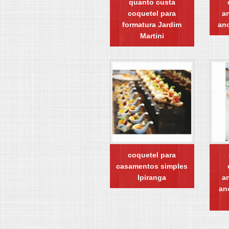
quanto custa
coquetel para
an
formatura Jardim
an
Martini
coquetel para
casamentos simples
Ipiranga
an
an