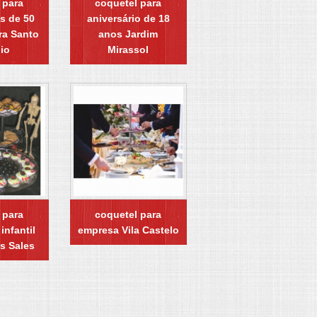
 para
coquetel para
s de 50
aniversário de 18
ra Santo
anos Jardim
io
Mirassol
 para
coquetel para
infantil
empresa Vila Castelo
s Sales