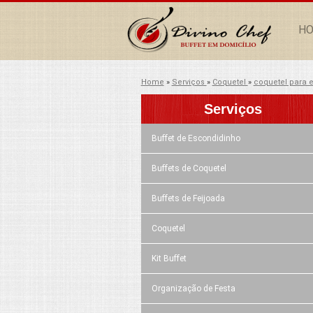
H
Home
»
Serviços
»
Coquetel
»
coquetel para 
Serviços
Buffet de Escondidinho
Buffets de Coquetel
Buffets de Feijoada
Coquetel
Kit Buffet
Organização de Festa