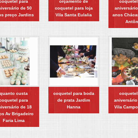
coquetel para
orçamento de
coquetel
iversário de 50
coquetel para loja
aniversário
os preço Jardins
Vila Santa Eulalia
anos Cháca
Antôn
quanto custa
coquetel para boda
coquetel
coquetel para
de prata Jardim
aniversário 
iversário de 18
Hanna
Vila Campo
os Av Brigadeiro
Faria Lima