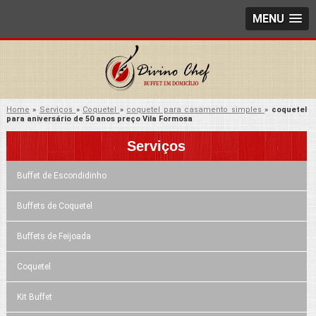
MENU
Home
»
Serviços
»
Coquetel
»
coquetel para casamento simples
»
coquetel
para aniversário de 50 anos preço Vila Formosa
Serviços
Buffet de Escondidinho
Buffets de Coquetel
Buffets de Feijoada
Coquetel
Kit Buffet