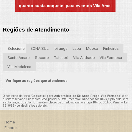
quanto custa coquetel para eventos Vila Araci
Regiões de Atendimento
Selecione:
ZONA SUL
Ipiranga
Lapa
Mooca
Pinheiros
Santo Amaro
Socorro
Tatuapé
Vila Andrade
Vila Formosa
Vila Madalena
Verifique as regiões que atendemos
O conteúdo do texto "
Coquetel para Aniversário de 50 Anos Preço Vila Formosa
" é de
direito reservado. Sua reprodução, parcial ou total, mesmo citando nossos links, é proibida sem
a autorização do autor. Crime de violação de direito autoral – artigo 184 do Código Penal –
Lei
9610/98 - Lei de direitos autorais
.
Home
Empresa