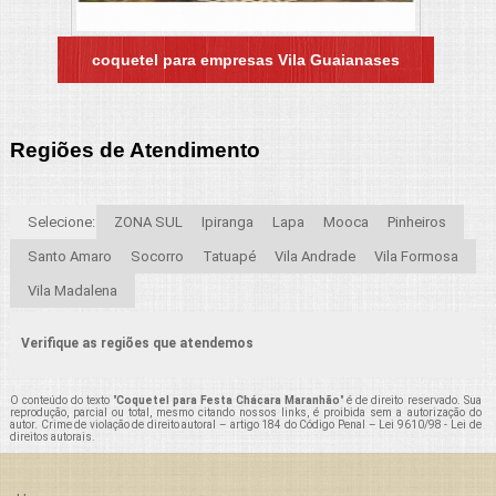
coquetel para empresas Vila Guaianases
Regiões de Atendimento
Selecione:
ZONA SUL
Ipiranga
Lapa
Mooca
Pinheiros
Santo Amaro
Socorro
Tatuapé
Vila Andrade
Vila Formosa
Vila Madalena
Verifique as regiões que atendemos
O conteúdo do texto "
Coquetel para Festa Chácara Maranhão
" é de direito reservado. Sua
reprodução, parcial ou total, mesmo citando nossos links, é proibida sem a autorização do
autor. Crime de violação de direito autoral – artigo 184 do Código Penal –
Lei 9610/98 - Lei de
direitos autorais
.