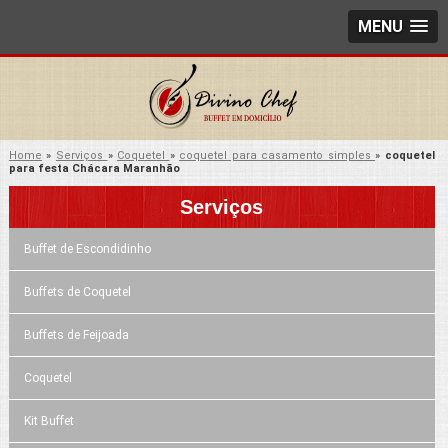
MENU
Home
»
Serviços
»
Coquetel
»
coquetel para casamento simples
»
coquetel
para festa Chácara Maranhão
Serviços
Buffet de Escondidinho
Buffets de Coquetel
Buffets de Feijoada
Coquetel
Kit Buffet