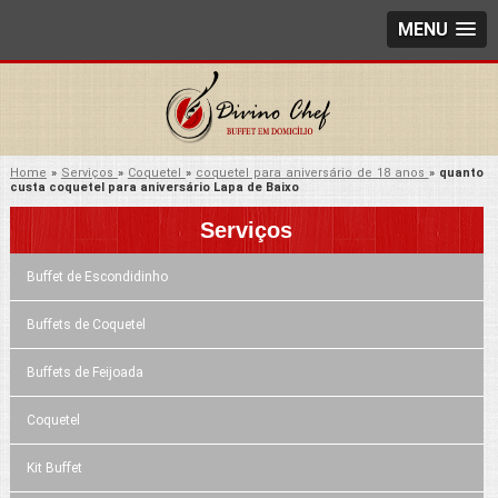
MENU
Home
»
Serviços
»
Coquetel
»
coquetel para aniversário de 18 anos
»
quanto
custa coquetel para aniversário Lapa de Baixo
Serviços
Buffet de Escondidinho
Buffets de Coquetel
Buffets de Feijoada
Coquetel
Kit Buffet