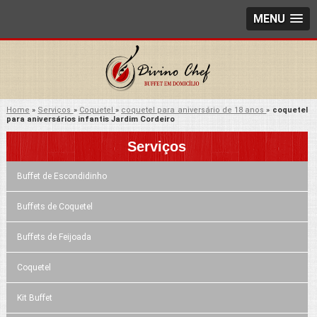
MENU
Home
»
Serviços
»
Coquetel
»
coquetel para aniversário de 18 anos
»
coquetel
para aniversários infantis Jardim Cordeiro
Serviços
Buffet de Escondidinho
Buffets de Coquetel
Buffets de Feijoada
Coquetel
Kit Buffet