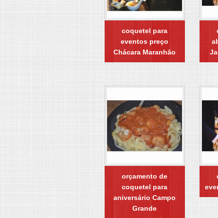
coquetel para
eventos preço
a
Chácara Maranhão
Ja
orçamento de
coquetel para
eve
aniversário Campo
Grande