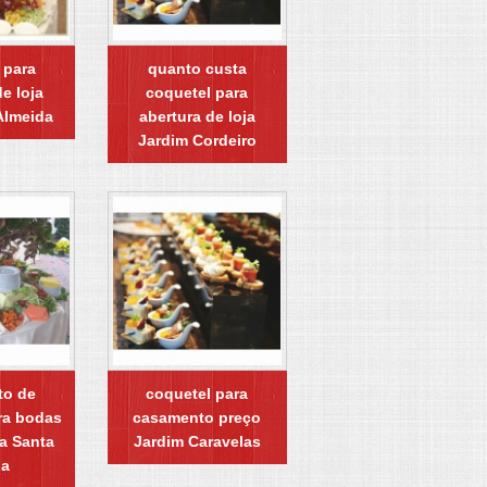
 para
quanto custa
e loja
coquetel para
 Almeida
abertura de loja
Jardim Cordeiro
to de
coquetel para
ra bodas
casamento preço
la Santa
Jardim Caravelas
ia