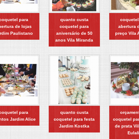
coquetel para
quanto custa
coquetel
bertura de lojas
coquetel para
abertura d
rdim Paulistano
aniversário de 50
preço Vila
anos Vila Miranda
coquetel para
quanto custa
orçamen
ntos Jardim Alice
coquetel para festa
coquetel pa
Jardim Kostka
de prata Vi
Eulal