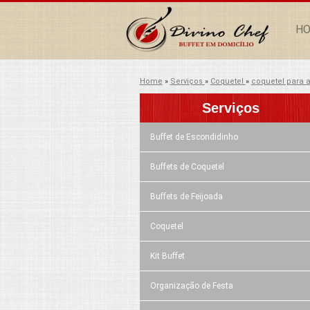
H
Home
»
Serviços
»
Coquetel
»
coquetel para a
Serviços
Buffet de Escondidinho
Buffets de Coquetel
Buffets de Feijoada
Coquetel
Kit Buffet
Organização de Festa