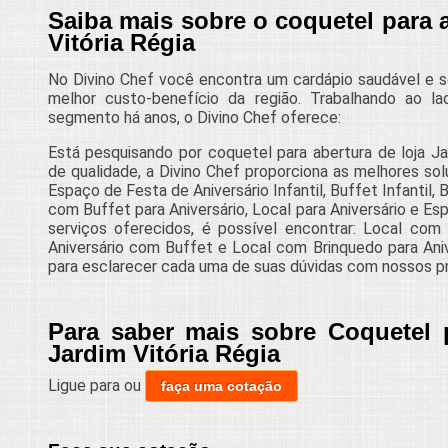
Saiba mais sobre o coquetel para a
Vitória Régia
No Divino Chef você encontra um cardápio saudável e s
melhor custo-benefício da região. Trabalhando ao la
segmento há anos, o Divino Chef oferece:
Está pesquisando por coquetel para abertura de loja Ja
de qualidade, a Divino Chef proporciona as melhores so
Espaço de Festa de Aniversário Infantil, Buffet Infantil,
com Buffet para Aniversário, Local para Aniversário e Es
serviços oferecidos, é possível encontrar: Local com 
Aniversário com Buffet e Local com Brinquedo para Aniv
para esclarecer cada uma de suas dúvidas com nossos pro
Para saber mais sobre Coquetel 
Jardim Vitória Régia
Ligue para
ou
faça uma cotação