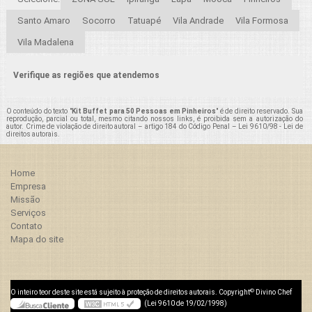
Santo Amaro
Socorro
Tatuapé
Vila Andrade
Vila Formosa
Vila Madalena
Verifique as regiões que atendemos
O conteúdo do texto "
Kit Buffet para 50 Pessoas em Pinheiros
" é de direito reservado. Sua
reprodução, parcial ou total, mesmo citando nossos links, é proibida sem a autorização do
autor. Crime de violação de direito autoral – artigo 184 do Código Penal –
Lei 9610/98 - Lei de
direitos autorais
.
Home
Empresa
Missão
Serviços
Contato
Mapa do site
©
O inteiro teor deste site está sujeito à proteção de direitos autorais. Copyright
Divino Chef
(Lei 9610 de 19/02/1998)