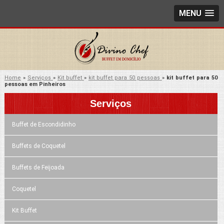
MENU
Home
»
Serviços
»
Kit buffet
»
kit buffet para 50 pessoas
»
kit buffet para 50
pessoas em Pinheiros
Serviços
Buffet de Escondidinho
Buffets de Coquetel
Buffets de Feijoada
Coquetel
Kit Buffet