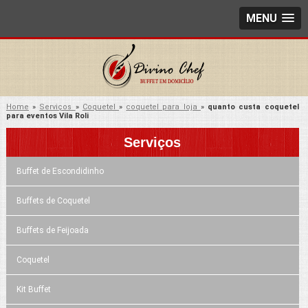
MENU
Home
»
Serviços
»
Coquetel
»
coquetel para loja
»
quanto custa coquetel
para eventos Vila Roli
Serviços
Buffet de Escondidinho
Buffets de Coquetel
Buffets de Feijoada
Coquetel
Kit Buffet