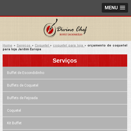
MENU
Home
»
Serviços
»
Coquetel
»
coquetel para loja
»
orçamento de coquetel
para loja Jardim Europa
Serviços
Buffet de Escondidinho
Buffets de Coquetel
Buffets de Feijoada
Coquetel
Kit Buffet