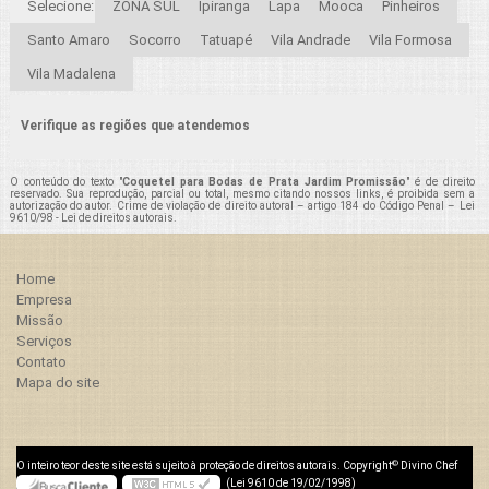
Selecione:
ZONA SUL
Ipiranga
Lapa
Mooca
Pinheiros
Santo Amaro
Socorro
Tatuapé
Vila Andrade
Vila Formosa
Vila Madalena
Verifique as regiões que atendemos
O conteúdo do texto "
Coquetel para Bodas de Prata Jardim Promissão
" é de direito
reservado. Sua reprodução, parcial ou total, mesmo citando nossos links, é proibida sem a
autorização do autor. Crime de violação de direito autoral – artigo 184 do Código Penal –
Lei
9610/98 - Lei de direitos autorais
.
Home
Empresa
Missão
Serviços
Contato
Mapa do site
©
O inteiro teor deste site está sujeito à proteção de direitos autorais. Copyright
Divino Chef
(Lei 9610 de 19/02/1998)