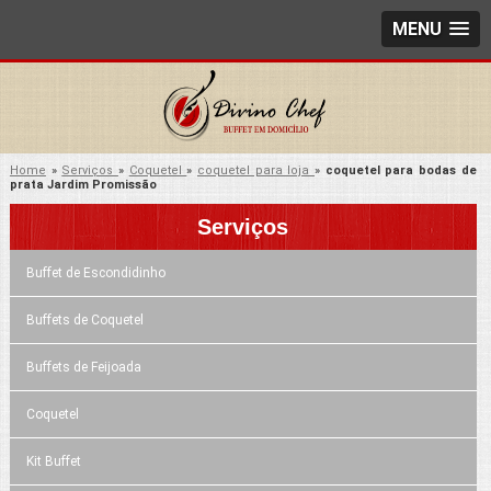
MENU
Home
»
Serviços
»
Coquetel
»
coquetel para loja
»
coquetel para bodas de
prata Jardim Promissão
Serviços
Buffet de Escondidinho
Buffets de Coquetel
Buffets de Feijoada
Coquetel
Kit Buffet