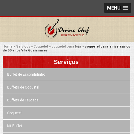
MENU
Home
»
Serviços
»
Coquetel
»
coquetel para loja
»
coquetel para aniversários
de 50 anos Vila Guaianases
Serviços
Buffet de Escondidinho
Buffets de Coquetel
Buffets de Feijoada
Coquetel
Kit Buffet