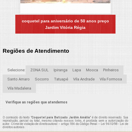
coquetel para aniversário de 50 anos preço
Jardim Vitória Régia
Regiões de Atendimento
Selecione:
ZONA SUL
Ipiranga
Lapa
Mooca
Pinheiros
Santo Amaro
Socorro
Tatuapé
Vila Andrade
Vila Formosa
Vila Madalena
Verifique as regiões que atendemos
O conteúdo do texto "
Coquetel para Batizado Jardim Amália
" é de direito reservado. Sua
reprodução, parcial ou total, mesmo citando nossos links, é proibida sem a autorização do
autor. Crime de violação de direito autoral – artigo 184 do Código Penal –
Lei 9610/98 - Lei de
direitos autorais
.