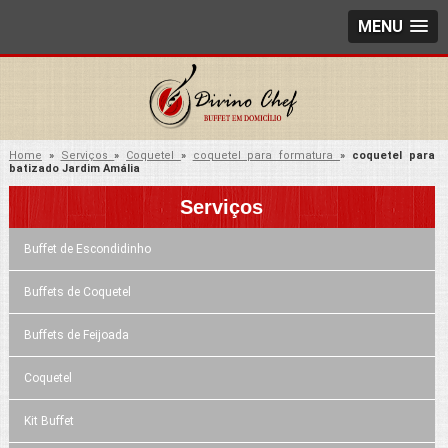
MENU
Home
»
Serviços
»
Coquetel
»
coquetel para formatura
»
coquetel para
batizado Jardim Amália
Serviços
Buffet de Escondidinho
Buffets de Coquetel
Buffets de Feijoada
Coquetel
Kit Buffet