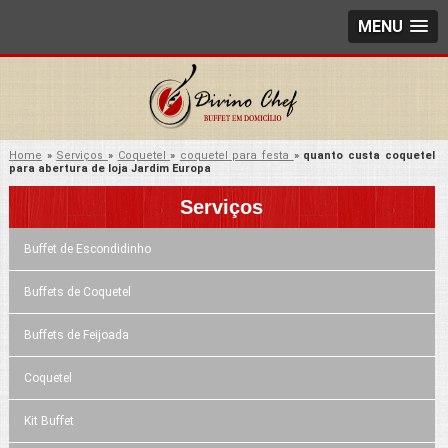
MENU
Home
»
Serviços
»
Coquetel
»
coquetel para festa
»
quanto custa coquetel
para abertura de loja Jardim Europa
Serviços
Buffet de Escondidinho
Buffets de Coquetel
Buffets de Feijoada
Coquetel
Kit Buffet