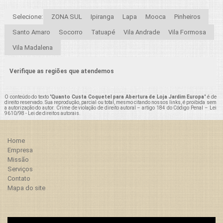
Selecione:
ZONA SUL
Ipiranga
Lapa
Mooca
Pinheiros
Santo Amaro
Socorro
Tatuapé
Vila Andrade
Vila Formosa
Vila Madalena
Verifique as regiões que atendemos
O conteúdo do texto "
Quanto Custa Coquetel para Abertura de Loja Jardim Europa
" é de
direito reservado. Sua reprodução, parcial ou total, mesmo citando nossos links, é proibida sem
a autorização do autor. Crime de violação de direito autoral – artigo 184 do Código Penal –
Lei
9610/98 - Lei de direitos autorais
.
Home
Empresa
Missão
Serviços
Contato
Mapa do site