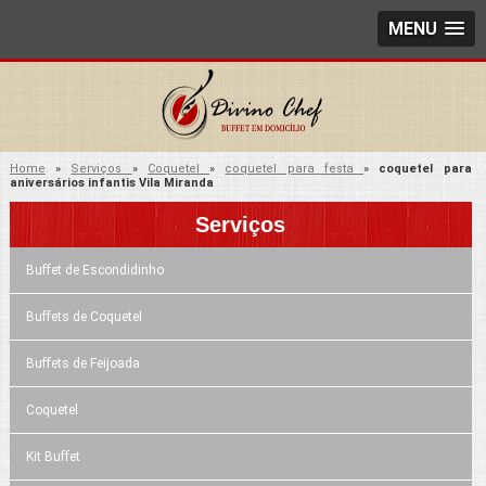
MENU
Home
»
Serviços
»
Coquetel
»
coquetel para festa
»
coquetel para
aniversários infantis Vila Miranda
Serviços
Buffet de Escondidinho
Buffets de Coquetel
Buffets de Feijoada
Coquetel
Kit Buffet