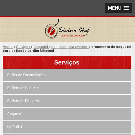
MENU
Home
»
Serviços
»
Coquetel
»
coquetel para eventos
»
orçamento de coquetel
para batizado Jardim Mirassol
Serviços
Buffet de Escondidinho
Buffets de Coquetel
Buffets de Feijoada
Coquetel
Kit Buffet