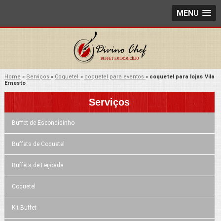
MENU
Home
»
Serviços
»
Coquetel
»
coquetel para eventos
»
coquetel para lojas Vila
Ernesto
Serviços
Buffet de Escondidinho
Buffets de Coquetel
Buffets de Feijoada
Coquetel
Kit Buffet