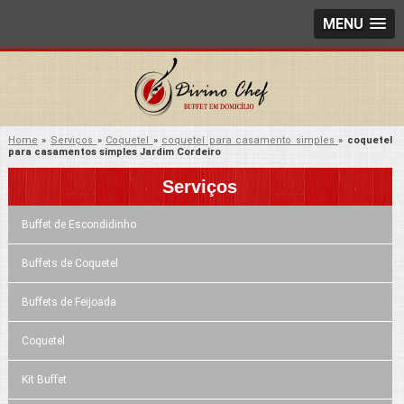
MENU
Home
»
Serviços
»
Coquetel
»
coquetel para casamento simples
»
coquetel
para casamentos simples Jardim Cordeiro
Serviços
Buffet de Escondidinho
Buffets de Coquetel
Buffets de Feijoada
Coquetel
Kit Buffet