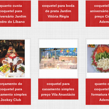
quanto custa
coquetel para boda
coquetel
coquetel para
de prata Jardim
aniversário 
iversário Jardim
Vitória Régia
preço C
edro do Líbano
Adem
orçamento de
coquetel para
quanto 
coquetel para
casamento simples
coquetel
samento simples
preço Vila Anastácio
formatura
Jockey Club
Adem