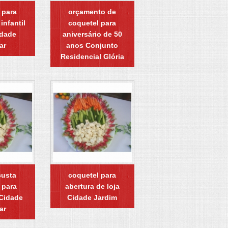
 para
orçamento de
infantil
coquetel para
idade
aniversário de 50
ar
anos Conjunto
Residencial Glória
custa
coquetel para
 para
abertura de loja
 Cidade
Cidade Jardim
ar