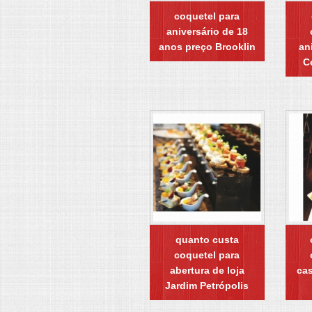
coquetel para
aniversário de 18
anos preço Brooklin
an
C
quanto custa
coquetel para
abertura de loja
ca
Jardim Petrópolis