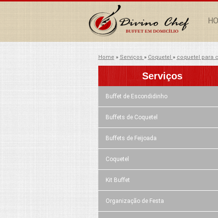
H
Home
»
Serviços
»
Coquetel
»
coquetel para
Serviços
Buffet de Escondidinho
Buffets de Coquetel
Buffets de Feijoada
Coquetel
Kit Buffet
Organização de Festa