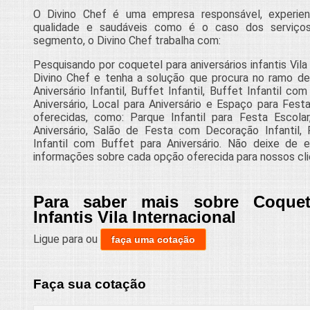
O Divino Chef é uma empresa responsável, experie
qualidade e saudáveis como é o caso dos serviços
segmento, o Divino Chef trabalha com:
Pesquisando por coquetel para aniversários infantis Vila
Divino Chef e tenha a solução que procura no ramo d
Aniversário Infantil, Buffet Infantil, Buffet Infantil c
Aniversário, Local para Aniversário e Espaço para Fes
oferecidas, como: Parque Infantil para Festa Escola
Aniversário, Salão de Festa com Decoração Infantil,
Infantil com Buffet para Aniversário. Não deixe de 
informações sobre cada opção oferecida para nossos cli
Para saber mais sobre Coquete
Infantis Vila Internacional
Ligue para
ou
faça uma cotação
Faça sua cotação