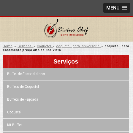
MENU
Home
»
Serviços
»
Coquetel
»
coquetel para aniversário
»
coquetel para
casamento preço Alto da Boa Vista
Serviços
Buffet de Escondidinho
Buffets de Coquetel
Buffets de Feijoada
Coquetel
Kit Buffet