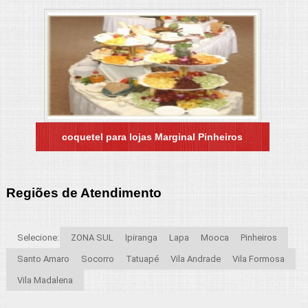
coquetel para lojas Marginal Pinheiros
Regiões de Atendimento
Selecione:
ZONA SUL
Ipiranga
Lapa
Mooca
Pinheiros
Santo Amaro
Socorro
Tatuapé
Vila Andrade
Vila Formosa
Vila Madalena