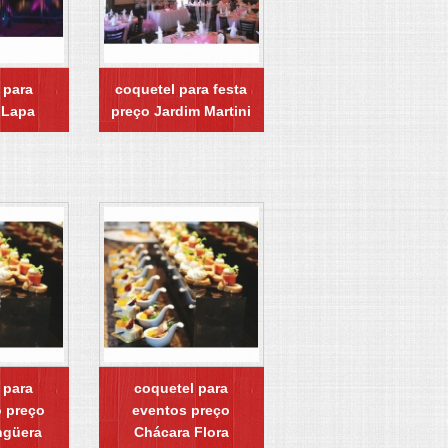
 para
coquetel para festa
 Lapa
preço Jardim Martini
 para
coquetel para
 preço
eventos preço
ngüera
Chácara Flora