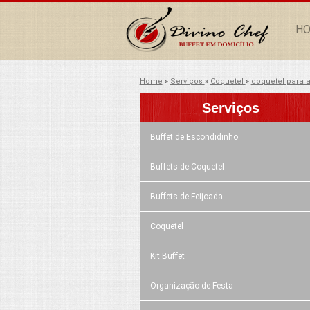
H
Home
»
Serviços
»
Coquetel
»
coquetel para a
Serviços
Buffet de Escondidinho
Buffets de Coquetel
Buffets de Feijoada
Coquetel
Kit Buffet
Organização de Festa