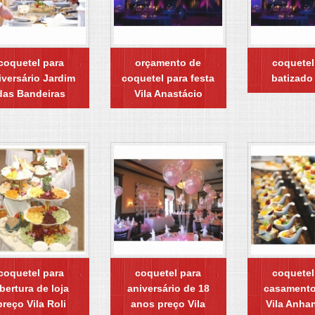
coquetel para
orçamento de
coquetel
iversário Jardim
coquetel para festa
batizado
das Bandeiras
Vila Anastácio
coquetel para
coquetel para
coquetel
bertura de loja
aniversário de 18
casamento
preço Vila Roli
anos preço Vila
Vila Anha