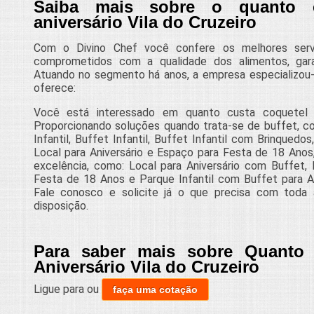
Saiba mais sobre o quanto c
aniversário Vila do Cruzeiro
Com o Divino Chef você confere os melhores servi
comprometidos com a qualidade dos alimentos, gara
Atuando no segmento há anos, a empresa especializou-s
oferece:
Você está interessado em quanto custa coquetel pa
Proporcionando soluções quando trata-se de buffet, c
Infantil, Buffet Infantil, Buffet Infantil com Brinquedo
Local para Aniversário e Espaço para Festa de 18 Anos,
excelência, como: Local para Aniversário com Buffet, L
Festa de 18 Anos e Parque Infantil com Buffet para Ani
Fale conosco e solicite já o que precisa com toda 
disposição.
Para saber mais sobre Quanto 
Aniversário Vila do Cruzeiro
Ligue para
ou
faça uma cotação