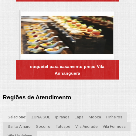
coquetel para casamento preço Vila
Anhangüera
Regiões de Atendimento
Selecione:
ZONA SUL
Ipiranga
Lapa
Mooca
Pinheiros
Santo Amaro
Socorro
Tatuapé
Vila Andrade
Vila Formosa
Vila Madalena