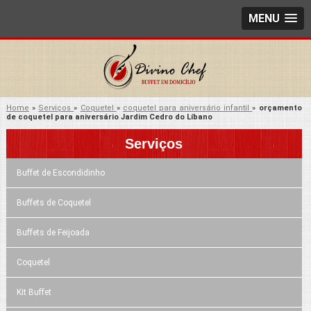
MENU
Home
»
Serviços
»
Coquetel
»
coquetel para aniversário infantil
»
orçamento
de coquetel para aniversário Jardim Cedro do Líbano
Serviços
Buffet de Escondidinho
Buffets de Coquetel
Buffets de Feijoada
Coquetel
Kit Buffet