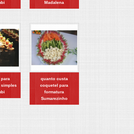
bi
Madalena
 para
quanto custa
 simples
coquetel para
bi
formatura
Sumarezinho