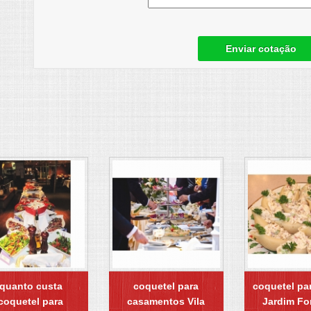
Enviar cotação
quanto custa
coquetel para
coquetel pa
coquetel para
casamentos Vila
Jardim Fo