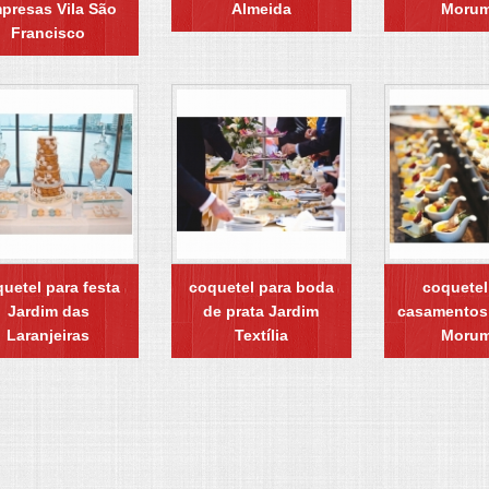
presas Vila São
Almeida
Morum
Francisco
uetel para festa
coquetel para boda
coquetel
Jardim das
de prata Jardim
casamentos
Laranjeiras
Textília
Morum