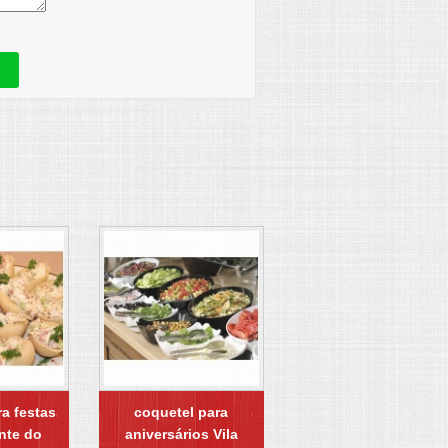
ra festas
coquetel para
nte do
aniversários Vila