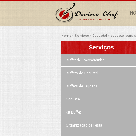
H
Home
»
Serviços
»
Coquetel
»
coquetel para a
Serviços
Buffet de Escondidinho
Buffets de Coquetel
Buffets de Feijoada
Coquetel
Kit Buffet
Organização de Festa