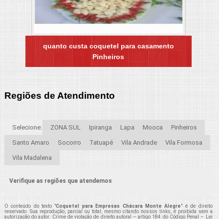
quanto custa coquetel para casamento
Pinheiros
Regiões de Atendimento
Selecione:
ZONA SUL
Ipiranga
Lapa
Mooca
Pinheiros
Santo Amaro
Socorro
Tatuapé
Vila Andrade
Vila Formosa
Vila Madalena
Verifique as regiões que atendemos
O conteúdo do texto "
Coquetel para Empresas Chácara Monte Alegre
" é de direito
reservado. Sua reprodução, parcial ou total, mesmo citando nossos links, é proibida sem a
autorização do autor. Crime de violação de direito autoral – artigo 184 do Código Penal –
Lei