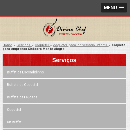
MENU
Home
»
Serviços
»
Coquetel
»
coquetel para aniversário infantil
»
coquetel
para empresas Chácara Monte Alegre
Serviços
Buffet de Escondidinho
Buffets de Coquetel
Buffets de Feijoada
Coquetel
Kit Buffet