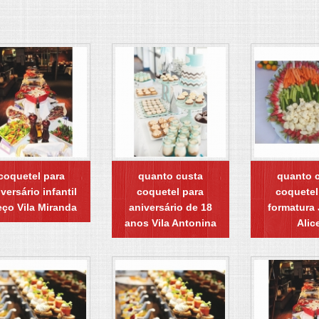
coquetel para
quanto custa
quanto 
versário infantil
coquetel para
coquetel
eço Vila Miranda
aniversário de 18
formatura
anos Vila Antonina
Alic