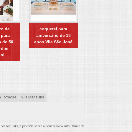
to de
coquetel para
 para
aniversário de 18
o de 50
anos Vila São José
rdim
sol
a Formosa
Vila Madalena
o nossos links, é proibida sem a autorização do autor. Crime de