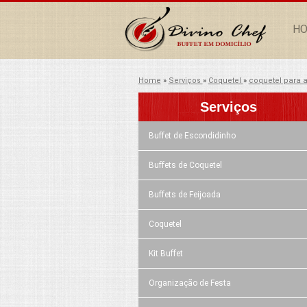
H
Home
»
Serviços
»
Coquetel
»
coquetel para a
Serviços
Buffet de Escondidinho
Buffets de Coquetel
Buffets de Feijoada
Coquetel
Kit Buffet
Organização de Festa