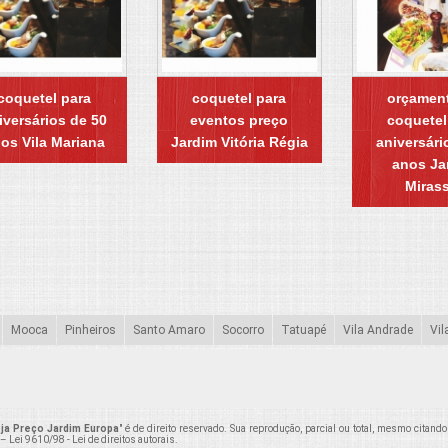
coquetel para
coquetel para
orçamen
iversários de 50
eventos preço
coquetel
os Vila Mariana
Jardim Vitória Régia
aniversári
anos Ja
Miras
Mooca
Pinheiros
Santo Amaro
Socorro
Tatuapé
Vila Andrade
Vil
oja Preço Jardim Europa
" é de direito reservado. Sua reprodução, parcial ou total, mesmo citand
 –
Lei 9610/98 - Lei de direitos autorais
.