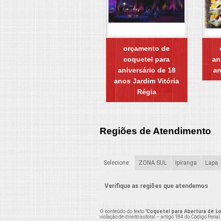
orçamento de
coquetel para
an
aniversário de 18
an
anos Jardim Vitória
Régia
Regiões de Atendimento
Selecione:
ZONA SUL
Ipiranga
Lapa
Verifique as regiões que atendemos
O conteúdo do texto "
Coquetel para Abertura de L
violação de direito autoral – artigo 184 do Código Penal