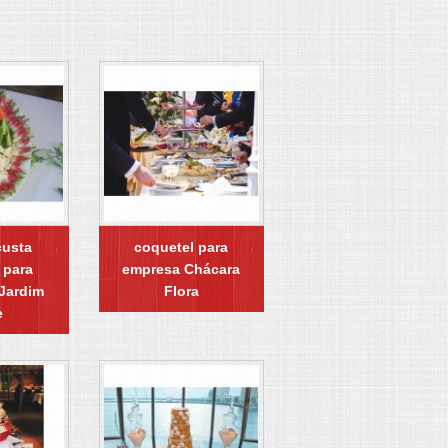
custa
coquetel para
 para
empresa Chácara
 Jardim
Flora
e