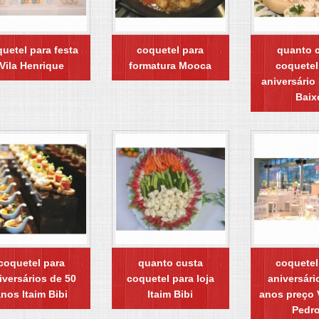
uetel para festa
coquetel para
quanto 
Vila Henrique
formatura Mooca
coquetel
aniversário
Baix
coquetel para
quanto custa
coquetel
iversários de 50
coquetel para loja
aniversári
nos Itaim Bibi
Itaim Bibi
anos preço 
Pedro