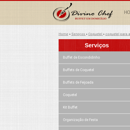
H
Home
»
Serviços
»
Coquetel
»
coquetel para a
Serviços
Buffet de Escondidinho
Buffets de Coquetel
Buffets de Feijoada
Coquetel
Kit Buffet
Organização de Festa