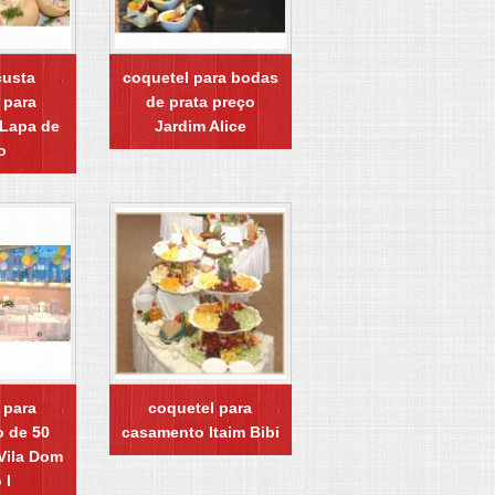
custa
coquetel para bodas
 para
de prata preço
 Lapa de
Jardim Alice
o
 para
coquetel para
o de 50
casamento Itaim Bibi
Vila Dom
 I