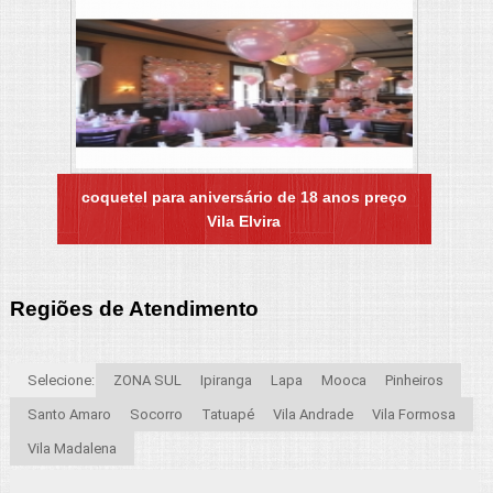
coquetel para aniversário de 18 anos preço
Vila Elvira
Regiões de Atendimento
Selecione:
ZONA SUL
Ipiranga
Lapa
Mooca
Pinheiros
Santo Amaro
Socorro
Tatuapé
Vila Andrade
Vila Formosa
Vila Madalena