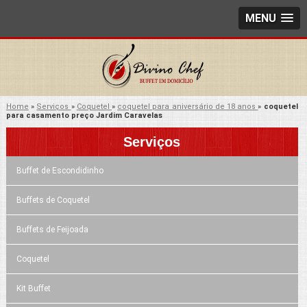
MENU
Home
»
Serviços
»
Coquetel
»
coquetel para aniversário de 18 anos
»
coquetel
para casamento preço Jardim Caravelas
Serviços
Buffet de Escondidinho
Buffets de Coquetel
Buffets de Feijoada
Coquetel
Kit Buffet