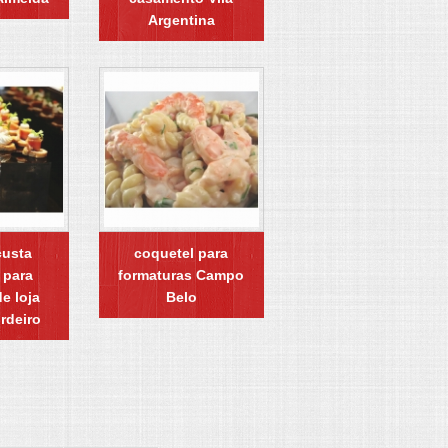
Argentina
custa
coquetel para
 para
formaturas Campo
e loja
Belo
rdeiro