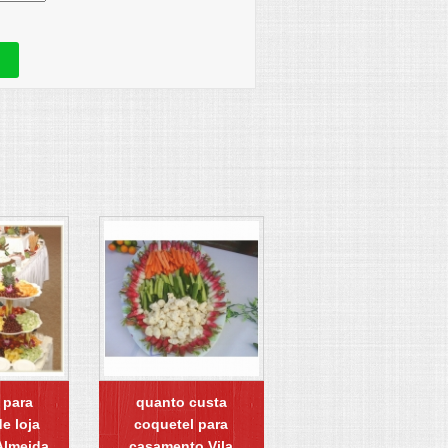
 para
quanto custa
e loja
coquetel para
 Almeida
casamento Vila