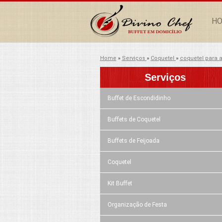
H
Home
»
Serviços
»
Coquetel
»
coquetel para a
Serviços
Buffet de Escondidinho
Buffets de Coquetel
Buffets de Feijoada
Coquetel
Kit Buffet
Organização de Festa