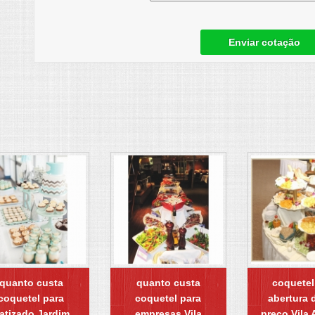
Enviar cotação
quanto custa
quanto custa
coquetel
coquetel para
coquetel para
abertura d
atizado Jardim
empresas Vila
preço Vila