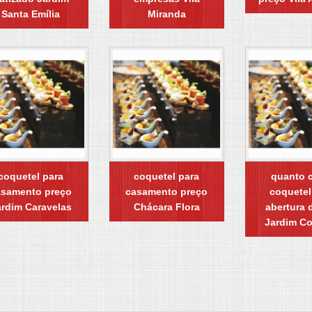
Santa Emília
Miranda
coquetel para
coquetel para
quanto 
asamento preço
casamento preço
coquetel
ardim Caravelas
Chácara Flora
abertura d
Jardim Co