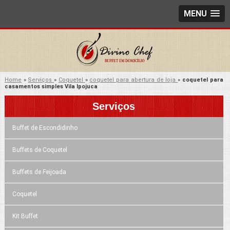
MENU
Home
»
Serviços
»
Coquetel
»
coquetel para abertura de loja
»
coquetel para
casamentos simples Vila Ipojuca
Serviços
Buffet de Escondidinho
Buffets de Coquetel
Buffets de Feijoada
Coquetel
Kit Buffet