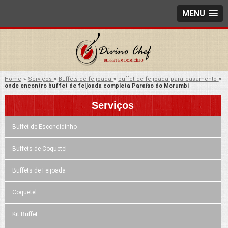
MENU
Home
»
Serviços
»
Buffets de feijoada
»
buffet de feijoada para casamento
»
onde encontro buffet de feijoada completa Paraíso do Morumbi
Serviços
Buffet de Escondidinho
Buffets de Coquetel
Buffets de Feijoada
Coquetel
Kit Buffet