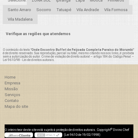
Selecione:
ZONA SUL
Ipiranga
Lapa
Mooca
Pinheiros
Santo Amaro
Socorro
Tatuapé
Vila Andrade
Vila Formosa
Vila Madalena
Verifique as regiões que atendemos
O conteúdo do texto "
Onde Encontro Buffet de Feijoada Completa Paraíso do Morumbi
"
é de direito reservado. Sua reprodução, parcial ou total, mesmo citando nossos links, é proibida
sem a autorização do autor. Crime de violação de direito autoral – artigo 184 do Código Penal –
Lei 9610/98 - Lei de direitos autorais
.
Home
Empresa
Missão
Serviços
Contato
Mapa do site
©
O inteiro teor deste site está sujeito à proteção de direitos autorais. Copyright
Divino Chef
(Lei 9610 de 19/02/1998)