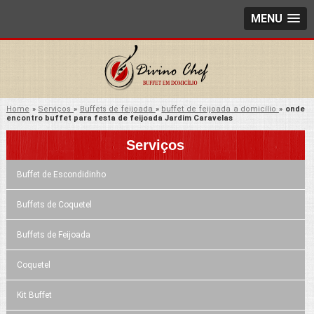
MENU
Home
»
Serviços
»
Buffets de feijoada
»
buffet de feijoada a domicílio
»
onde
encontro buffet para festa de feijoada Jardim Caravelas
Serviços
Buffet de Escondidinho
Buffets de Coquetel
Buffets de Feijoada
Coquetel
Kit Buffet