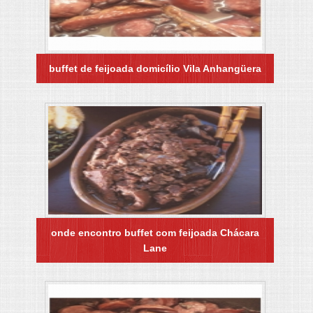
buffet de feijoada domicílio Vila Anhangüera
onde encontro buffet com feijoada Chácara
Lane