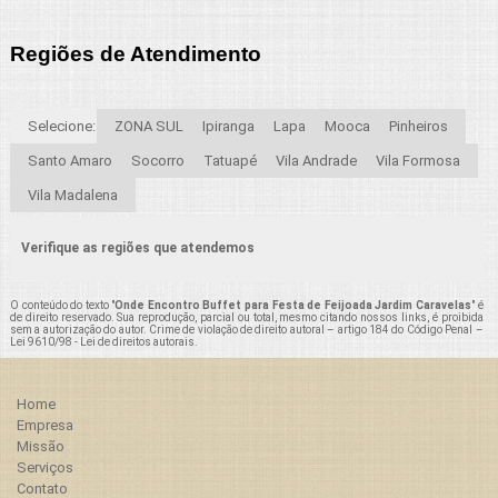
Regiões de Atendimento
Selecione:
ZONA SUL
Ipiranga
Lapa
Mooca
Pinheiros
Santo Amaro
Socorro
Tatuapé
Vila Andrade
Vila Formosa
Vila Madalena
Verifique as regiões que atendemos
O conteúdo do texto "
Onde Encontro Buffet para Festa de Feijoada Jardim Caravelas
" é
de direito reservado. Sua reprodução, parcial ou total, mesmo citando nossos links, é proibida
sem a autorização do autor. Crime de violação de direito autoral – artigo 184 do Código Penal –
Lei 9610/98 - Lei de direitos autorais
.
Home
Empresa
Missão
Serviços
Contato