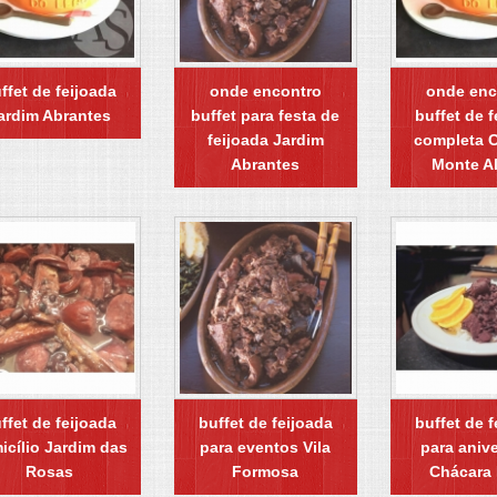
ffet de feijoada
onde encontro
onde enc
ardim Abrantes
buffet para festa de
buffet de f
feijoada Jardim
completa 
Abrantes
Monte A
ffet de feijoada
buffet de feijoada
buffet de f
icílio Jardim das
para eventos Vila
para anive
Rosas
Formosa
Chácara 