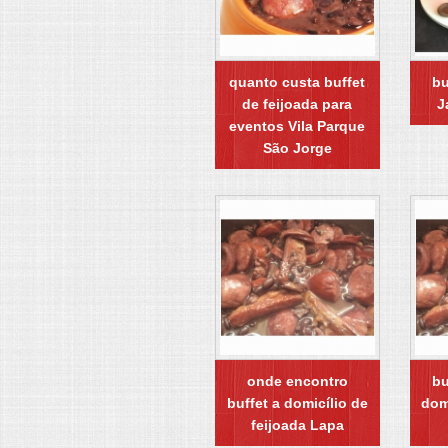
quanto custa buffet
bu
de feijoada para
J
eventos Vila Parque
São Jorge
onde encontro
bu
buffet a domicílio de
dom
feijoada Lapa