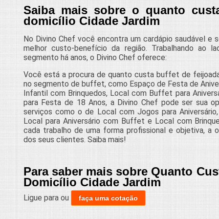
Saiba mais sobre o quanto custa
domicílio Cidade Jardim
No Divino Chef você encontra um cardápio saudável e s
melhor custo-benefício da região. Trabalhando ao la
segmento há anos, o Divino Chef oferece:
Você está a procura de quanto custa buffet de feijoada
no segmento de buffet, como Espaço de Festa de Aniversár
Infantil com Brinquedos, Local com Buffet para Aniversá
para Festa de 18 Anos, a Divino Chef pode ser sua opçã
serviços como o de Local com Jogos para Aniversário, 
Local para Aniversário com Buffet e Local com Brinque
cada trabalho de uma forma profissional e objetiva, a 
dos seus clientes. Saiba mais!
Para saber mais sobre Quanto Cust
Domicílio Cidade Jardim
Ligue para
ou
faça uma cotação