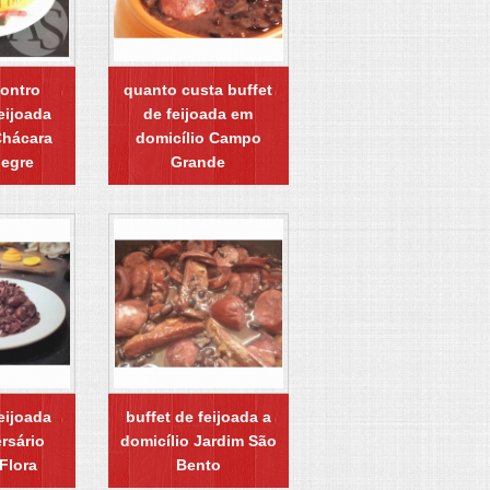
ontro
quanto custa buffet
eijoada
de feijoada em
Chácara
domicílio Campo
legre
Grande
eijoada
buffet de feijoada a
rsário
domicílio Jardim São
Flora
Bento