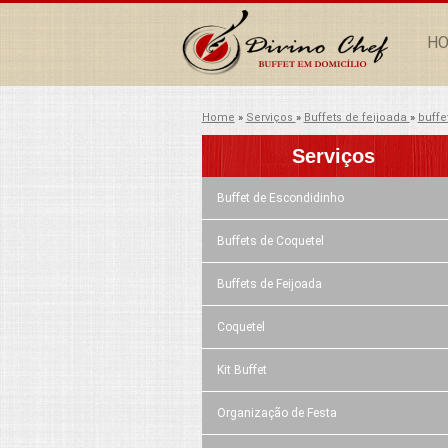
H
Home
»
Serviços
»
Buffets de feijoada
»
buffe
Serviços
Buffet de Escondidinho
Buffets de Coquetel
Buffets de Feijoada
Coquetel
Kit Buffet
Organização de Festa